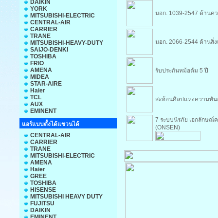
DAIKIN
YORK
มอก. 1039-2547 ด้านค
MITSUBISHI-ELECTRIC
CENTRAL-AIR
CARRIER
TRANE
มอก. 2066-2544 ด้านสิ่
MITSUBISHI-HEAVY-DUTY
SAIJO-DENKI
TOSHIBA
FRIO
AMENA
รับประกันหม้อต้ม 5 ปี
MIDEA
STAR-AIRE
Haier
TCL
สะท้อนศิลปแห่งความทัน
AUX
EMINENT
7 ระบบนิรภัย เอกลักษณ
แอร์แบบตั้งได้แขวนได้
(ONSEN)
CENTRAL-AIR
CARRIER
TRANE
MITSUBISHI-ELECTRIC
AMENA
Haier
GREE
TOSHIBA
HISENSE
MITSUBISHI HEAVY DUTY
FUJITSU
DAIKIN
EMINENT