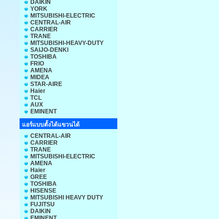
DAIKIN
YORK
MITSUBISHI-ELECTRIC
CENTRAL-AIR
CARRIER
TRANE
MITSUBISHI-HEAVY-DUTY
SAIJO-DENKI
TOSHIBA
FRIO
AMENA
MIDEA
STAR-AIRE
Haier
TCL
AUX
EMINENT
แอร์แบบตั้งได้แขวนได้
CENTRAL-AIR
CARRIER
TRANE
MITSUBISHI-ELECTRIC
AMENA
Haier
GREE
TOSHIBA
HISENSE
MITSUBISHI HEAVY DUTY
FUJITSU
DAIKIN
EMINENT