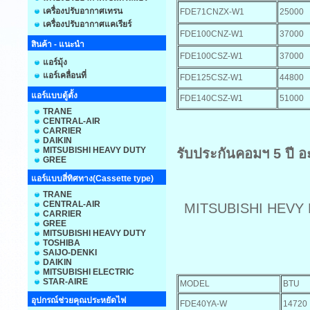
เครื่องปรับอากาศเทรน
FDE71CNZX-W1
25000
เครื่องปรับอากาศแคเรียร์
FDE100CNZ-W1
37000
สินค้า - แนะนำ
FDE100CSZ-W1
37000
แอร์มุ้ง
แอร์เคลื่อนที่
FDE125CSZ-W1
44800
แอร์แบบตู้ตั้ง
FDE140CSZ-W1
51000
TRANE
CENTRAL-AIR
CARRIER
DAIKIN
MITSUBISHI HEAVY DUTY
รับประกันคอมฯ 5 ปี อะ
GREE
แอร์แบบสี่ทิศทาง(Cassette type)
TRANE
CENTRAL-AIR
MITSUBISHI HEVY D
CARRIER
GREE
MITSUBISHI HEAVY DUTY
TOSHIBA
SAIJO-DENKI
DAIKIN
MITSUBISHI ELECTRIC
STAR-AIRE
MODEL
BTU
อุปกรณ์ช่วยคุณประหยัดไฟ
FDE40YA-W
14720