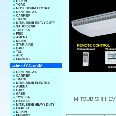
DAIKIN
YORK
MITSUBISHI-ELECTRIC
CENTRAL-AIR
CARRIER
TRANE
MITSUBISHI-HEAVY-DUTY
SAIJO-DENKI
TOSHIBA
FRIO
AMENA
MIDEA
STAR-AIRE
Haier
TCL
AUX
EMINENT
แอร์แบบตั้งได้แขวนได้
CENTRAL-AIR
CARRIER
TRANE
MITSUBISHI-ELECTRIC
AMENA
Haier
GREE
TOSHIBA
MITSUBISHI HEVY
HISENSE
MITSUBISHI HEAVY DUTY
FUJITSU
DAIKIN
EMINENT