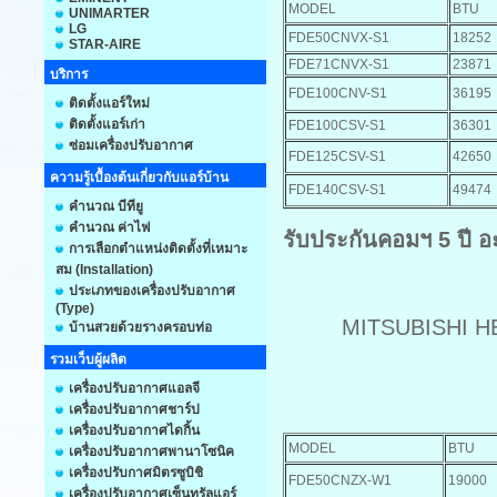
MODEL
BTU
UNIMARTER
LG
FDE50CNVX-S1
18252
STAR-AIRE
FDE71CNVX-S1
23871
บริการ
FDE100CNV-S1
36195
ติดตั้งแอร์ใหม่
ติดตั้งแอร์เก่า
FDE100CSV-S1
36301
ซ่อมเครื่องปรับอากาศ
FDE125CSV-S1
42650
ความรู้เบื้องต้นเกี่ยวกับแอร์บ้าน
FDE140CSV-S1
49474
คำนวณ บีทียู
คำนวณ ค่าไฟ
รับประกันคอมฯ 5 ปี อะ
การเลือกตำแหน่งติดตั้งที่เหมาะ
สม (Installation)
ประเภทของเครื่องปรับอากาศ
(Type)
MITSUBISHI HE
บ้านสวยด้วยรางครอบท่อ
รวมเว็บผู้ผลิต
เครื่องปรับอากาศแอลจี
เครื่องปรับอากาศชาร์ป
เครื่องปรับอากาศไดกิ้น
MODEL
BTU
เครื่องปรับอากาศพานาโซนิค
เครื่องปรับกาศมิตรซูบิชิ
FDE50CNZX-W1
19000
เครื่องปรับอากาศเซ็นทรัลแอร์