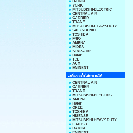
DAIKIN
YORK
MITSUBISHI-ELECTRIC
CENTRAL-AIR
CARRIER
TRANE
MITSUBISHI-HEAVY-DUTY
SAIJO-DENKI
TOSHIBA
FRIO
AMENA
MIDEA
STAR-AIRE
Haier
TCL
AUX
EMINENT
แอร์แบบตั้งได้แขวนได้
CENTRAL-AIR
CARRIER
TRANE
MITSUBISHI-ELECTRIC
AMENA
Haier
GREE
TOSHIBA
HISENSE
MITSUBISHI HEAVY DUTY
FUJITSU
DAIKIN
EMINENT