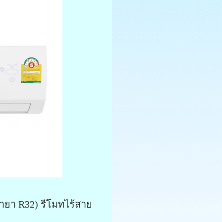
้ำยา R32) รีโมทไร้สาย