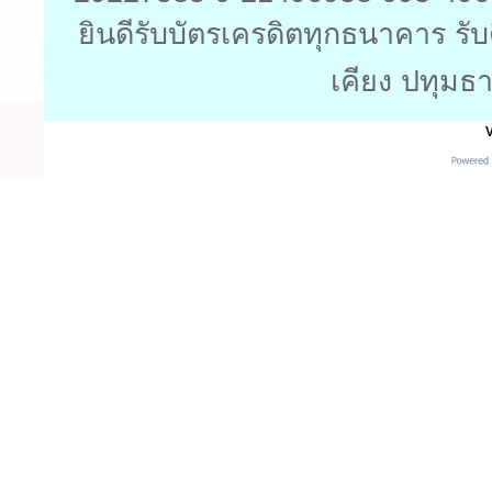
ยินดีรับบัตรเครดิตทุกธนาคาร รับ
เคียง ปทุมธา
V