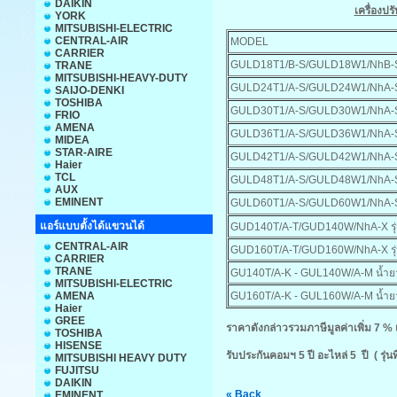
DAIKIN
เครื่อง
YORK
MITSUBISHI-ELECTRIC
CENTRAL-AIR
MODEL
CARRIER
GULD18T1/B-S/GULD18W1/NhB-
TRANE
MITSUBISHI-HEAVY-DUTY
GULD24T1/A-S/GULD24W1/NhA-
SAIJO-DENKI
TOSHIBA
GULD30T1/A-S/GULD30W1/NhA-
FRIO
AMENA
GULD36T1/A-S/GULD36W1/NhA-
MIDEA
STAR-AIRE
GULD42T1/A-S/GULD42W1/NhA-
Haier
TCL
GULD48T1/A-S/GULD48W1/NhA-
AUX
EMINENT
GULD60T1/A-S/GULD60W1/NhA-
แอร์แบบตั้งได้แขวนได้
GUD140T/A-T/GUD140W/NhA-X ร่
CENTRAL-AIR
GUD160T/A-T/GUD160W/NhA-X ร่
CARRIER
TRANE
GU140T/A-K - GUL140W/A-M น้ำย
MITSUBISHI-ELECTRIC
AMENA
GU160T/A-K - GUL160W/A-M น้ำย
Haier
GREE
ราคาดังกล่าวรวมภาษีมูลค่าเพิ่ม 7 % 
TOSHIBA
HISENSE
รับประกันคอมฯ 5 ปี อะไหล่ 5 ปี ( รุ่นที
MITSUBISHI HEAVY DUTY
FUJITSU
DAIKIN
« Back
EMINENT