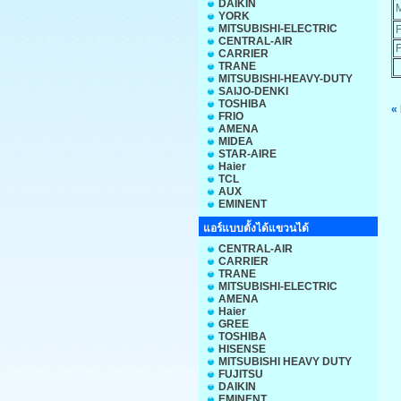
DAIKIN
YORK
MITSUBISHI-ELECTRIC
CENTRAL-AIR
CARRIER
TRANE
MITSUBISHI-HEAVY-DUTY
SAIJO-DENKI
TOSHIBA
«
FRIO
AMENA
MIDEA
STAR-AIRE
Haier
TCL
AUX
EMINENT
แอร์แบบตั้งได้แขวนได้
CENTRAL-AIR
CARRIER
TRANE
MITSUBISHI-ELECTRIC
AMENA
Haier
GREE
TOSHIBA
HISENSE
MITSUBISHI HEAVY DUTY
FUJITSU
DAIKIN
EMINENT