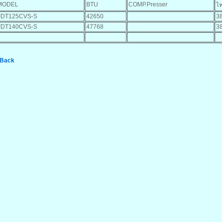
MODEL
BTU
COMP.Presser
ไฟ
FDT125CVS-S
42650
3
FDT140CVS-S
47768
3
 Back