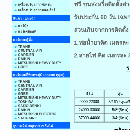
ฟรี ขนส่งหรื่อติดตั้ง
เครื่องปรับอากาศเทรน
เครื่องปรับอากาศแคเรียร์
รับประกัน 60 วัน เฉพ
สินค้า - แนะนำ
แอร์มุ้ง
ส่วนเกินจากการติดตั้ง
แอร์เคลื่อนที่
แอร์แบบตู้ตั้ง
1.ท่อน้ำยาคิด เมตรล
TRANE
CENTRAL-AIR
2.สายไฟ คิด เมตรละ 
CARRIER
DAIKIN
MITSUBISHI HEAVY DUTY
GREE
ร
แอร์แบบสี่ทิศทาง(Cassette type)
TRANE
CENTRAL-AIR
CARRIER
BTU
หุน
GREE
MITSUBISHI HEAVY DUTY
9000-22000
5/16*(2หุนครึ
TOSHIBA
SAIJO-DENKI
24000-33000
5/8*(5หุน)
DAIKIN
MITSUBISHI ELECTRIC
37000-44000
3/4*(6หุน)
STAR-AIRE
อุปกรณ์ช่วยคุณประหยัดไฟ