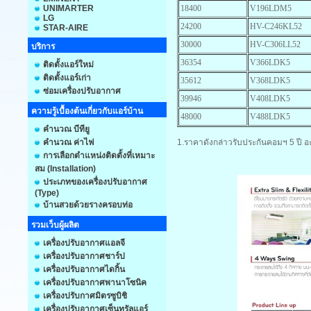
UNIMARTER
18400
V196LDM5
LG
24200
HV-C246KL52
STAR-AIRE
30000
HV-C306LL52
บริการ
36354
V366LDK5
ติดตั้งแอร์ใหม่
ติดตั้งแอร์เก่า
35612
V368LDK5
ซ่อมเครื่องปรับอากาศ
39946
V408LDK5
ความรู้เบื้องต้นเกี่ยวกับแอร์บ้าน
48000
V488LDK5
คำนวณ บีทียู
คำนวณ ค่าไฟ
1.ราคาดังกล่าวรับประกันคอมฯ 5 ปี อะ
การเลือกตำแหน่งติดตั้งที่เหมาะ
สม (Installation)
ประเภทของเครื่องปรับอากาศ
(Type)
บ้านสวยด้วยรางครอบท่อ
รวมเว็บผู้ผลิต
เครื่องปรับอากาศแอลจี
เครื่องปรับอากาศชาร์ป
เครื่องปรับอากาศไดกิ้น
เครื่องปรับอากาศพานาโซนิค
เครื่องปรับกาศมิตรซูบิชิ
เครื่องปรับอากาศเซ็นทรัลแอร์