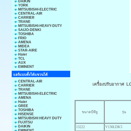
DAIKIN
YORK
MITSUBISHI-ELECTRIC
CENTRAL-AIR
CARRIER
TRANE
MITSUBISHI-HEAVY-DUTY
SAIJO-DENKI
TOSHIBA
FRIO
AMENA
MIDEA
STAR-AIRE
Haier
TCL
AUX
EMINENT
แอร์แบบตั้งได้แขวนได้
CENTRAL-AIR
เครื่่องปรับอากาศ L
CARRIER
TRANE
MITSUBISHI-ELECTRIC
AMENA
Haier
GREE
TOSHIBA
ขนาดบีทียู
รุ่น
HISENSE
MITSUBISHI HEAVY DUTY
FUJITSU
DAIKIN
13222
V136LDK5
EMINENT