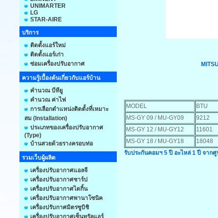
UNIMARTER
LG
STAR-AIRE
บริการ
ติดตั้งแอร์ใหม่
ติดตั้งแอร์เก่า
ซ่อมเครื่องปรับอากาศ
MITSU
ความรู้เบื้องต้นเกี่ยวกับแอร์บ้าน
คำนวณ บีทียู
คำนวณ ค่าไฟ
MODEL
B
การเลือกตำแหน่งติดตั้งที่เหมาะ
MS-GY 09 / MU-GY09
9212
สม (Installation)
ประเภทของเครื่องปรับอากาศ
MS-GY 12 / MU-GY12
11601
(Type)
MS-GY 18 / MU-GY18
18048
บ้านสวยด้วยรางครอบท่อ
รับประกันคอมฯ 5 ปี อะไหล่ 1 ปี จากศู
รวมเว็บผู้ผลิต
เครื่องปรับอากาศแอลจี
เครื่องปรับอากาศชาร์ป
เครื่องปรับอากาศไดกิ้น
เครื่องปรับอากาศพานาโซนิค
เครื่องปรับกาศมิตรซูบิชิ
เครื่องปรับอากาศเซ็นทรัลแอร์