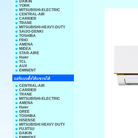
DAIKIN
YORK
MITSUBISHI-ELECTRIC
CENTRAL-AIR
CARRIER
TRANE
MITSUBISHI-HEAVY-DUTY
SAIJO-DENKI
TOSHIBA
FRIO
AMENA
MIDEA
STAR-AIRE
Haier
TCL
AUX
EMINENT
แอร์แบบตั้งได้แขวนได้
CENTRAL-AIR
CARRIER
TRANE
MITSUBISHI-ELECTRIC
AMENA
Haier
GREE
TOSHIBA
HISENSE
MITSUBISHI HEAVY DUTY
FUJITSU
DAIKIN
EMINENT