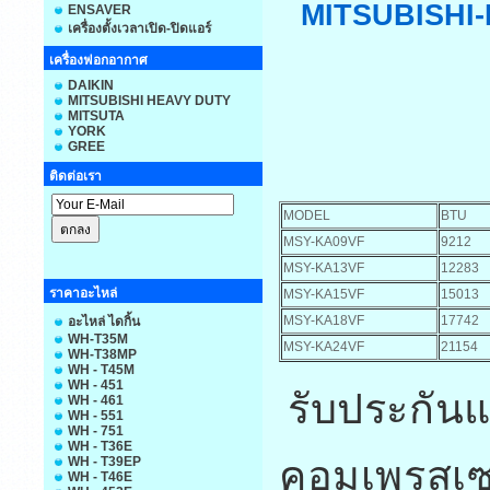
MITSUBISHI
ENSAVER
เครื่องตั้งเวลาเปิด-ปิดแอร์
เครื่องฟอกอากาศ
DAIKIN
MITSUBISHI HEAVY DUTY
MITSUTA
YORK
GREE
ติดต่อเรา
MODEL
B
MSY-KA09VF
9212
MSY-KA13VF
12283
ราคาอะไหล่
MSY-KA15VF
15013
MSY-KA18VF
17742
อะไหล่ ไดกิ้น
WH-T35M
MSY-KA24VF
21154
WH-T38MP
WH - T45M
WH - 451
รับประกันแ
WH - 461
WH - 551
WH - 751
WH - T36E
คอมเพรสเซอ
WH - T39EP
WH - T46E