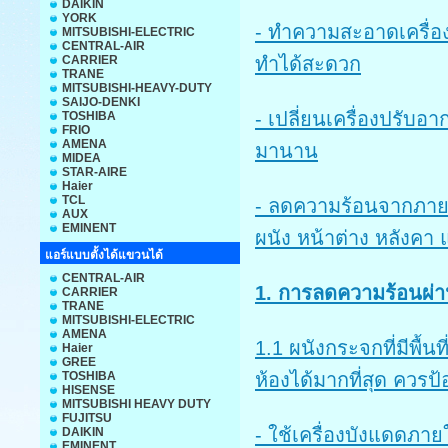
DAIKIN
YORK
- ทำความสะอาดเครื่อ
MITSUBISHI-ELECTRIC
CENTRAL-AIR
CARRIER
ทำได้สะดวก
TRANE
MITSUBISHI-HEAVY-DUTY
SAIJO-DENKI
- เปลี่ยนเครื่องปรับอ
TOSHIBA
FRIO
AMENA
มานาน
MIDEA
STAR-AIRE
Haier
TCL
- ลดความร้อนจากภายน
AUX
EMINENT
ผนัง หน้าต่าง หลังคา 
แอร์แบบตั้งได้แขวนได้
CENTRAL-AIR
1. การลดความร้อนผ่า
CARRIER
TRANE
MITSUBISHI-ELECTRIC
AMENA
1.1 ผนังกระจกที่มีพื้น
Haier
GREE
TOSHIBA
ห้องได้มากที่สุด ควรป้
HISENSE
MITSUBISHI HEAVY DUTY
FUJITSU
- ใช้เครื่องบังแดดภา
DAIKIN
EMINENT