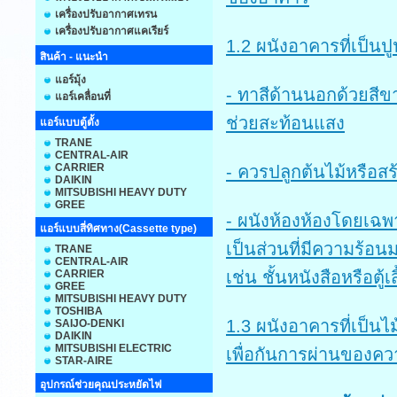
เครื่องปรับอากาศเทรน
เครื่องปรับอากาศแคเรียร์
1.2 ผนังอาคารที่เป็นป
สินค้า - แนะนำ
แอร์มุ้ง
- ทาสีด้านนอกด้วยสีขาว
แอร์เคลื่อนที่
ช่วยสะท้อนแสง
แอร์แบบตู้ตั้ง
TRANE
CENTRAL-AIR
CARRIER
- ควรปลูกต้นไม้หรือสร้
DAIKIN
MITSUBISHI HEAVY DUTY
GREE
- ผนังห้องห้องโดยเฉพ
แอร์แบบสี่ทิศทาง(Cassette type)
เป็นส่วนที่มีความร้อ
TRANE
CENTRAL-AIR
CARRIER
เช่น ชั้นหนังสือหรือตู้
GREE
MITSUBISHI HEAVY DUTY
TOSHIBA
1.3 ผนังอาคารที่เป็นไ
SAIJO-DENKI
DAIKIN
MITSUBISHI ELECTRIC
เพื่อกันการผ่านของ
STAR-AIRE
อุปกรณ์ช่วยคุณประหยัดไฟ