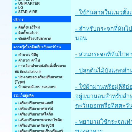
UNIMARTER
LG
- ใช้กันสาดในแนวตั
STAR-AIRE
บริการ
ติดตั้งแอร์ใหม่
- สำหรับกระจกที่หัน
ติดตั้งแอร์เก่า
นอน
ซ่อมเครื่องปรับอากาศ
ความรู้เบื้องต้นเกี่ยวกับแอร์บ้าน
- ส่วนกระจกที่หันไปท
คำนวณ บีทียู
คำนวณ ค่าไฟ
การเลือกตำแหน่งติดตั้งที่เหมาะ
- ปลูกต้นไม้บังแดดส
สม (Installation)
ประเภทของเครื่องปรับอากาศ
(Type)
- ใช้ผ้าม่านหรือมู่ลี่
บ้านสวยด้วยรางครอบท่อ
อยู่แนวนอนสำหรับสำห
รวมเว็บผู้ผลิต
เครื่องปรับอากาศแอลจี
ตะวันออกหรือทิศตะว
เครื่องปรับอากาศชาร์ป
เครื่องปรับอากาศไดกิ้น
เครื่องปรับอากาศพานาโซนิค
- พยายามใช้กระจกเท่
เครื่องปรับกาศมิตรซูบิชิ
ของอาคาร
เครื่องปรับอากาศเซ็นทรัลแอร์